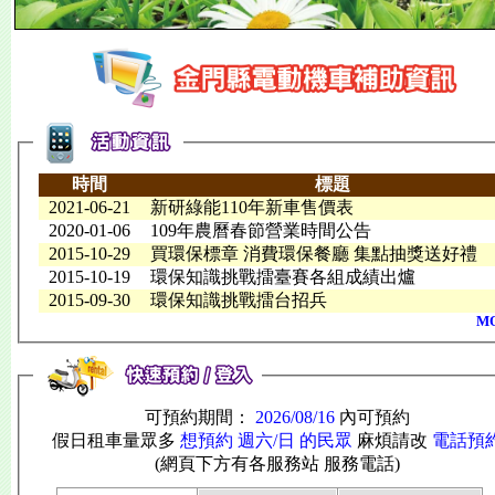
時間
標題
2021-06-21
新研綠能110年新車售價表
2020-01-06
109年農曆春節營業時間公告
2015-10-29
買環保標章 消費環保餐廳 集點抽獎送好禮
2015-10-19
環保知識挑戰擂臺賽各組成績出爐
2015-09-30
環保知識挑戰擂台招兵
M
可預約期間：
2026/08/16
內可預約
假日租車量眾多
想預約 週六/日 的民眾
麻煩請改
電話預
(網頁下方有各服務站 服務電話)