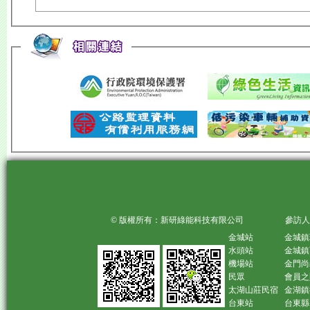
© 版權所有：新研綠能科技有限公司 參訪人
金城站
金城鎮
水頭站
金城鎮
機場站
金門尚
民眾
會員之
太湖山莊民宿
金湖鎮
台東站
台東縣