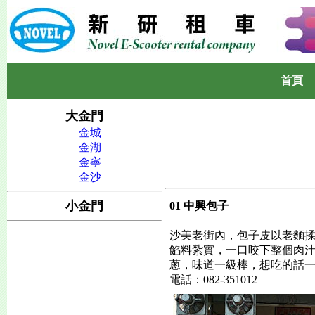
首頁
大金門
金城
金湖
金寧
金沙
小金門
01 中興包子
沙美老街內，包子皮以老麵
餡料紮實，一口咬下整個肉
蔥，味道一級棒，想吃的話
電話：082-351012